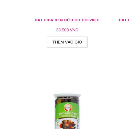
THÊM YÊU THÍCH
THÊM SO SÁNH
THÊ
HẠT CHIA ĐEN HỮU CƠ GÓI 200G
HẠT 
33.500 VNĐ
THÊM VÀO GIỎ