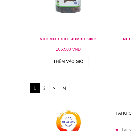
THÊM YÊU THÍCH
THÊM SO SÁNH
THÊ
NHO MIX CHILE JUMBO 500G
NHO
105.500 VNĐ
THÊM VÀO GIỎ
1
2
>
>|
TÀI KH
Tài 