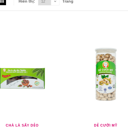
Hiển thị:
Trang
M YÊU THÍCH
THÊM SO SÁNH
THÊM YÊU THÍCH
THÊM S
CHÀ LÀ SẤY DẺO
DẺ CƯỜI MỸ