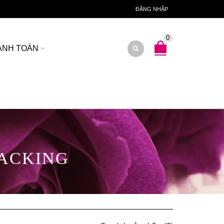
ĐĂNG NHẬP
0
ANH TOÁN
PACKING