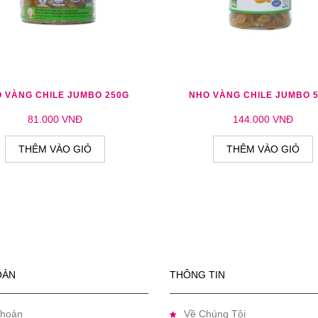
M YÊU THÍCH
THÊM SO SÁNH
THÊM YÊU THÍCH
THÊM S
 VÀNG CHILE JUMBO 250G
NHO VÀNG CHILE JUMBO 
81.000 VNĐ
144.000 VNĐ
THÊM VÀO GIỎ
THÊM VÀO GIỎ
OẢN
THÔNG TIN
Khoản
Về Chúng Tôi