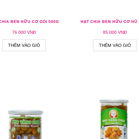
M YÊU THÍCH
THÊM SO SÁNH
THÊM YÊU THÍCH
THÊM S
CHIA ĐEN HỮU CƠ GÓI 500G
HẠT CHIA ĐEN HỮU CƠ HŨ
76.000 VNĐ
85.000 VNĐ
THÊM VÀO GIỎ
THÊM VÀO GIỎ