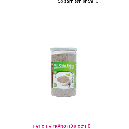
So sánh sản phẩm (0)
O SÁNH
THÊM YÊU THÍCH
THÊM SO SÁNH
HẠT CHIA TRẮNG HỮU CƠ HŨ