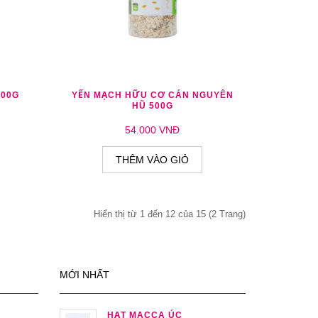
O SÁNH
THÊM YÊU THÍCH
THÊM SO SÁNH
500G
YẾN MẠCH HỮU CƠ CÁN NGUYÊN
HŨ 500G
54.000 VNĐ
THÊM VÀO GIỎ
Hiển thị từ 1 đến 12 của 15 (2 Trang)
MỚI NHẤT
HẠT MACCA ÚC