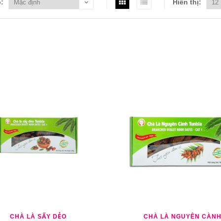
:
Hiển thị:
M YÊU THÍCH
THÊM SO SÁNH
THÊM YÊU THÍCH
THÊM S
CHÀ LÀ SẤY DẺO
CHÀ LÀ NGUYÊN CÀN