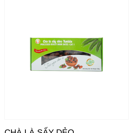
CHÀ LÀ SẤY DẺO