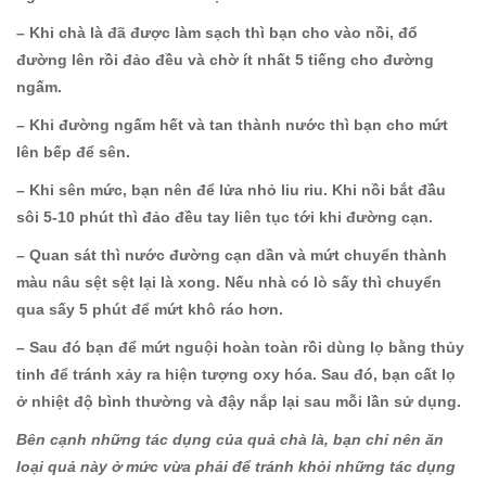
– Khi chà là đã được làm sạch thì bạn cho vào nồi, đổ
đường lên rồi đảo đều và chờ ít nhất 5 tiếng cho đường
ngấm.
– Khi đường ngấm hết và tan thành nước thì bạn cho mứt
lên bếp để sên.
– Khi sên mức, bạn nên để lửa nhỏ liu riu. Khi nồi bắt đầu
sôi 5-10 phút thì đảo đều tay liên tục tới khi đường cạn.
– Quan sát thì nước đường cạn dần và mứt chuyển thành
màu nâu sệt sệt lại là xong. Nếu nhà có lò sấy thì chuyển
qua sấy 5 phút để mứt khô ráo hơn.
– Sau đó bạn để mứt nguội hoàn toàn rồi dùng lọ bằng thủy
tinh để tránh xảy ra hiện tượng oxy hóa. Sau đó, bạn cất lọ
ở nhiệt độ bình thường và đậy nắp lại sau mỗi lần sử dụng.
Bên cạnh những tác dụng của quả chà là, bạn chỉ nên ăn
loại quả này ở mức vừa phải để tránh khỏi những tác dụng