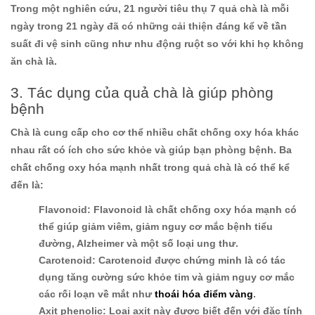
Trong một nghiên cứu, 21 người tiêu thụ 7 quả chà là mỗi
ngày trong 21 ngày đã có những cải thiện đáng kể về tần
suất đi vệ sinh cũng như nhu động ruột so với khi họ không
ăn chà là.
3. Tác dụng của quả chà là giúp phòng
bệnh
Chà là cung cấp cho cơ thể nhiều chất chống oxy hóa khác
nhau rất có ích cho sức khỏe và giúp bạn phòng bệnh. Ba
chất chống oxy hóa mạnh nhất trong quả chà là có thể kể
đến là:
Flavonoid:
Flavonoid là chất chống oxy hóa mạnh có
thể giúp giảm viêm, giảm nguy cơ mắc bệnh tiểu
đường, Alzheimer và một số loại ung thư.
Carotenoid:
Carotenoid được chứng minh là có tác
dụng tăng cường sức khỏe tim và giảm nguy cơ mắc
các rối loạn về mắt như
thoái hóa điểm vàng
.
Axit phenolic:
Loại axit này được biết đến với đặc tính