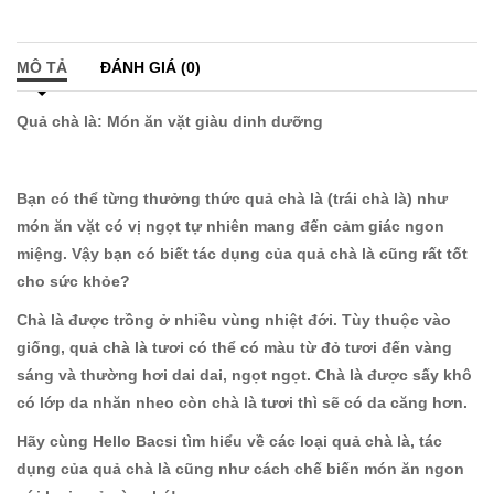
MÔ TẢ
ĐÁNH GIÁ (0)
Quả chà là: Món ăn vặt giàu dinh dưỡng
Bạn có thể từng thưởng thức quả chà là (trái chà là) như
món ăn vặt có vị ngọt tự nhiên mang đến cảm giác ngon
miệng. Vậy bạn có biết tác dụng của quả chà là cũng rất tốt
cho sức khỏe?
Chà là được trồng ở nhiều vùng nhiệt đới. Tùy thuộc vào
giống, quả chà là tươi có thể có màu từ đỏ tươi đến vàng
sáng và thường hơi dai dai, ngọt ngọt. Chà là được sấy khô
có lớp da nhăn nheo còn chà là tươi thì sẽ có da căng hơn.
Hãy cùng Hello Bacsi tìm hiểu về các loại quả chà là, tác
dụng của quả chà là cũng như cách chế biến món ăn ngon