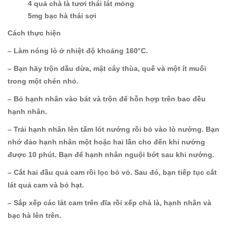
4 quả chà là tươi thái lát mỏng
5mg bạc hà thái sợi
Cách thực hiện
– Làm nóng lò ở nhiệt độ khoảng 160°C.
– Bạn hãy trộn dầu dừa, mật cây thùa, quế và một ít muối
trong một chén nhỏ.
– Bỏ hạnh nhân vào bát và trộn để hỗn hợp trên bao đều
hạnh nhân.
– Trải hạnh nhân lên tấm lót nướng rồi bỏ vào lò nướng. Bạn
nhớ đảo hạnh nhân một hoặc hai lần cho đến khi nướng
được 10 phút. Bạn để hạnh nhân nguội bớt sau khi nướng.
– Cắt hai đầu quả cam rồi lọc bỏ vỏ. Sau đó, bạn tiếp tục cắt
lát quả cam và bỏ hạt.
– Sắp xếp các lát cam trên đĩa rồi xếp chà là, hạnh nhân và
bạc hà lên trên.