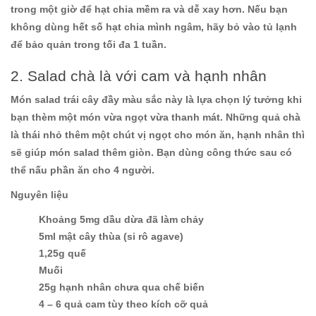
trong một giờ để hạt chia mềm ra và dễ xay hơn. Nếu bạn
không dùng hết số hạt chia mình ngâm, hãy bỏ vào tủ lạnh
để bảo quản trong tối đa 1 tuần.
2. Salad chà là với cam và hạnh nhân
Món salad trái cây đầy màu sắc này là lựa chọn lý tưởng khi
bạn thèm một món vừa ngọt vừa thanh mát. Những quả chà
là thái nhỏ thêm một chút vị ngọt cho món ăn, hạnh nhân thì
sẽ giúp món salad thêm giòn. Bạn dùng công thức sau có
thể nấu phần ăn cho 4 người.
Nguyên liệu
Khoảng 5mg dầu dừa đã làm chảy
5ml mật cây thùa (si rô agave)
1,25g quế
Muối
25g hạnh nhân chưa qua chế biến
4 – 6 quả cam tùy theo kích cỡ quả