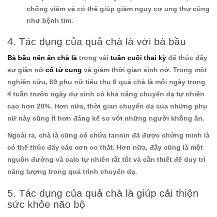
chống viêm và có thể giúp giảm nguy cơ ung thư cũng
như bệnh tim.
4. Tác dụng của quả chà là với bà bầu
Bà bầu nên ăn chà là
trong vài
tuần cuối thai kỳ
để thúc đẩy
sự giãn nở
cổ tử cung
và giảm thời gian sinh nở. Trong một
nghiên cứu, 69 phụ nữ tiêu thụ 6 quả chà là mỗi ngày trong
4 tuần trước ngày dự sinh có khả năng chuyển dạ tự nhiên
cao hơn 20%. Hơn nữa, thời gian chuyển dạ của những phụ
nữ này cũng ít hơn đáng kể so với những người không ăn.
Ngoài ra, chà là cũng có chứa tannin đã được chứng minh là
có thể thúc đẩy các cơn co thắt. Hơn nữa, đây cũng là một
nguồn đường và calo tự nhiên rất tốt và cần thiết để duy trì
năng lượng trong quá trình chuyển dạ.
5. Tác dụng của quả chà là giúp cải thiện
sức khỏe não bộ