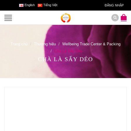
English
Tiếng Việt
ĐĂNG NHẬP
Trang chủ
Thương hiệu
Wellbeing Trade Center & Packing
Chà Là Sấy Dẻo
CHÀ LÀ SẤY DẺO